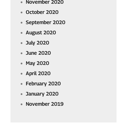
November 2020
October 2020
September 2020
August 2020
July 2020
June 2020
May 2020
April 2020
February 2020
January 2020
November 2019