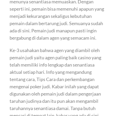
menunya senantiasa memuaskan. Dengan
seperti ini, pemain bisa memenuhi apapun yang
menjadi kekurangan sekaligus kebutuhan
pemain dalam bertarung judi. Semuanya sudah
ada di sini. Pemain judi manapun pasti ingin
bergabung di dalam agen yang semacam ini.
Ke-3 usahakan bahwa agen yang diambil oleh
pemain judi yaitu agen paling baik casino yang
telah memiliki info lengkap dan senantiasa
aktual setiap hari. Info yang mengandung
tentang cara, Tips Cara dan perkembangan
mengenai poker judi. Kabar inilah yang dapat
digunakan oleh pemain judi dalam pengerjaan
taruhan judinya dan itu pun akan mengambil
taruhannya senantiasa damai. Tanpa butuh
mencari di tempat lain, kabar yang ada di sini