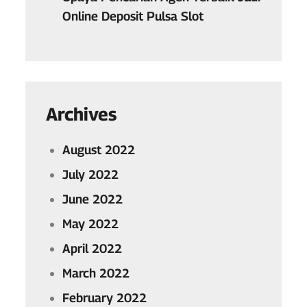
Online Deposit Pulsa Slot
Archives
August 2022
July 2022
June 2022
May 2022
April 2022
March 2022
February 2022