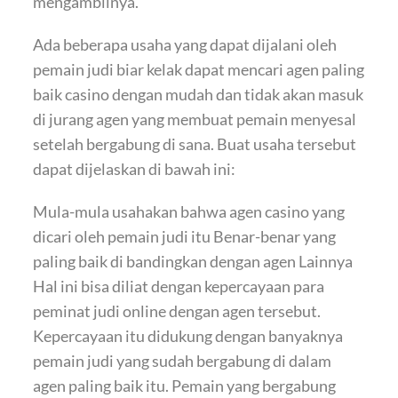
mengambilnya.
Ada beberapa usaha yang dapat dijalani oleh
pemain judi biar kelak dapat mencari agen paling
baik casino dengan mudah dan tidak akan masuk
di jurang agen yang membuat pemain menyesal
setelah bergabung di sana. Buat usaha tersebut
dapat dijelaskan di bawah ini:
Mula-mula usahakan bahwa agen casino yang
dicari oleh pemain judi itu Benar-benar yang
paling baik di bandingkan dengan agen Lainnya
Hal ini bisa diliat dengan kepercayaan para
peminat judi online dengan agen tersebut.
Kepercayaan itu didukung dengan banyaknya
pemain judi yang sudah bergabung di dalam
agen paling baik itu. Pemain yang bergabung