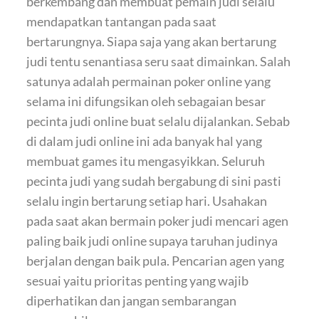
berkembang dan membuat pemain judi selalu
mendapatkan tantangan pada saat
bertarungnya. Siapa saja yang akan bertarung
judi tentu senantiasa seru saat dimainkan. Salah
satunya adalah permainan poker online yang
selama ini difungsikan oleh sebagaian besar
pecinta judi online buat selalu dijalankan. Sebab
di dalam judi online ini ada banyak hal yang
membuat games itu mengasyikkan. Seluruh
pecinta judi yang sudah bergabung di sini pasti
selalu ingin bertarung setiap hari. Usahakan
pada saat akan bermain poker judi mencari agen
paling baik judi online supaya taruhan judinya
berjalan dengan baik pula. Pencarian agen yang
sesuai yaitu prioritas penting yang wajib
diperhatikan dan jangan sembarangan