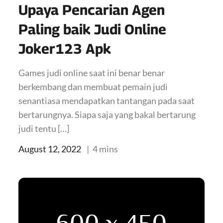
Upaya Pencarian Agen
Paling baik Judi Online
Joker123 Apk
Games judi online saat ini benar benar
berkembang dan membuat pemain judi
senantiasa mendapatkan tantangan pada saat
bertarungnya. Siapa saja yang bakal bertarung
judi tentu […]
Posted
August 12, 2022
4 mins
on