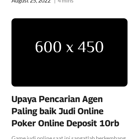
August 25, 2022
4 mins
on
Upaya Pencarian Agen
Paling baik Judi Online
Poker Online Deposit 10rb
Game judi online saat ini sangatlah berkembang