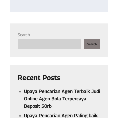
navigation
Search
Search
Recent Posts
Upaya Pencarian Agen Terbaik Judi
Online Agen Bola Terpercaya
Deposit 50rb
Upaya Pencarian Agen Paling baik