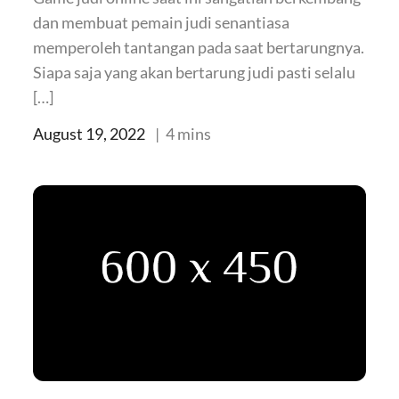
dan membuat pemain judi senantiasa
memperoleh tantangan pada saat bertarungnya.
Siapa saja yang akan bertarung judi pasti selalu
[…]
Posted
August 19, 2022
4 mins
on