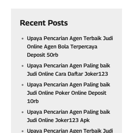
Recent Posts
Upaya Pencarian Agen Terbaik Judi
Online Agen Bola Terpercaya
Deposit 50rb
Upaya Pencarian Agen Paling baik
Judi Online Cara Daftar Joker123
Upaya Pencarian Agen Paling baik
Judi Online Poker Online Deposit
10rb
Upaya Pencarian Agen Paling baik
Judi Online Joker123 Apk
Upaya Pencarian Agen Terbaik Judi