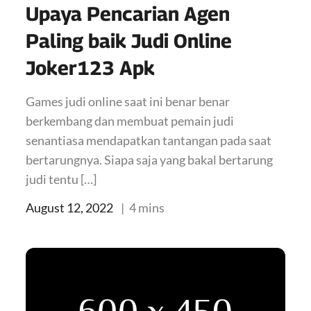
Upaya Pencarian Agen
Paling baik Judi Online
Joker123 Apk
Games judi online saat ini benar benar
berkembang dan membuat pemain judi
senantiasa mendapatkan tantangan pada saat
bertarungnya. Siapa saja yang bakal bertarung
judi tentu […]
Posted
August 12, 2022
4 mins
on