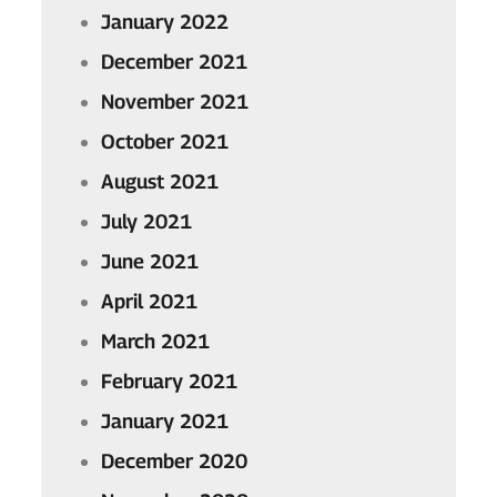
January 2022
December 2021
November 2021
October 2021
August 2021
July 2021
June 2021
April 2021
March 2021
February 2021
January 2021
December 2020