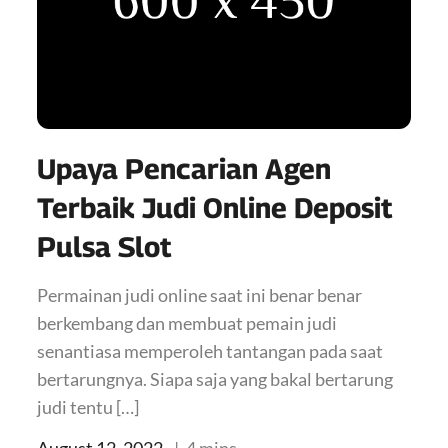
Upaya Pencarian Agen
Terbaik Judi Online Deposit
Pulsa Slot
Permainan judi online saat ini benar benar
berkembang dan membuat pemain judi
senantiasa memperoleh tantangan pada saat
bertarungnya. Siapa saja yang bakal bertarung
judi tentu […]
Posted
August 12, 2022