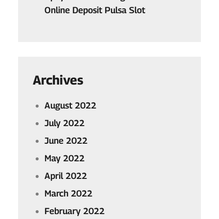
Online Deposit Pulsa Slot
Archives
August 2022
July 2022
June 2022
May 2022
April 2022
March 2022
February 2022