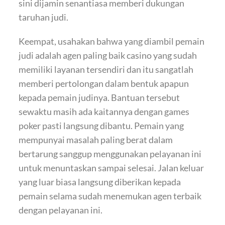
sini dijamin senantiasa memberi dukungan
taruhan judi.
Keempat, usahakan bahwa yang diambil pemain
judi adalah agen paling baik casino yang sudah
memiliki layanan tersendiri dan itu sangatlah
memberi pertolongan dalam bentuk apapun
kepada pemain judinya. Bantuan tersebut
sewaktu masih ada kaitannya dengan games
poker pasti langsung dibantu. Pemain yang
mempunyai masalah paling berat dalam
bertarung sanggup menggunakan pelayanan ini
untuk menuntaskan sampai selesai. Jalan keluar
yang luar biasa langsung diberikan kepada
pemain selama sudah menemukan agen terbaik
dengan pelayanan ini.