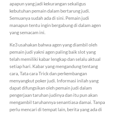
apapun yang jadi kekurangan sekaligus
kebutuhan pemain dalam bertarung judi.
Semuanya sudah ada di sini. Pemain judi
manapun tentu ingin bergabung di dalam agen
yang semacam ini.
Ke3 usahakan bahwa agen yang diambil oleh
pemain judi yakni agen paling baik slot yang
telah memiliki kabar lengkap dan selalu aktual
setiap hari. Kabar yang mengandung tentang
cara, Tata cara Trick dan perkembangan
menyangkut poker judi. Informasi inilah yang
dapat difungsikan oleh pemain judi dalam
pengerjaan taruhan judinya dan itu pun akan
mengambil taruhannya senantiasa damai. Tanpa
perlu mencari di tempat lain, berita yang ada di