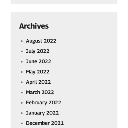
Archives
August 2022
July 2022
June 2022
May 2022
April 2022
March 2022
February 2022
January 2022
December 2021