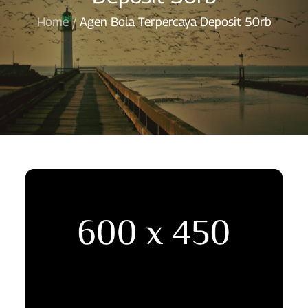
Home
Agen Bola Terpercaya Deposit 50rb