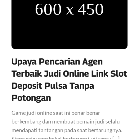
Upaya Pencarian Agen
Terbaik Judi Online Link Slot
Deposit Pulsa Tanpa
Potongan
Game judi online saat ini benar benar
berkembang dan membuat pemain judi selalu
mendapati tantangan pada saat bertarungnya.
Siapa saja yang bakal bertarung judi tentu […]