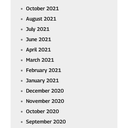
October 2021
August 2021
July 2021
June 2021
April 2021
March 2021
February 2021
January 2021
December 2020
November 2020
October 2020
September 2020