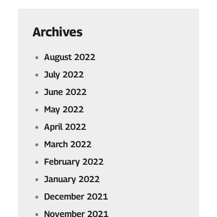
Archives
August 2022
July 2022
June 2022
May 2022
April 2022
March 2022
February 2022
January 2022
December 2021
November 2021