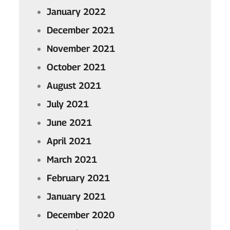
January 2022
December 2021
November 2021
October 2021
August 2021
July 2021
June 2021
April 2021
March 2021
February 2021
January 2021
December 2020