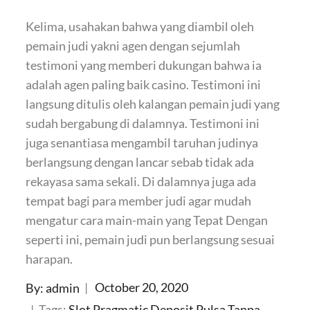
Kelima, usahakan bahwa yang diambil oleh
pemain judi yakni agen dengan sejumlah
testimoni yang memberi dukungan bahwa ia
adalah agen paling baik casino. Testimoni ini
langsung ditulis oleh kalangan pemain judi yang
sudah bergabung di dalamnya. Testimoni ini
juga senantiasa mengambil taruhan judinya
berlangsung dengan lancar sebab tidak ada
rekayasa sama sekali. Di dalamnya juga ada
tempat bagi para member judi agar mudah
mengatur cara main-main yang Tepat Dengan
seperti ini, pemain judi pun berlangsung sesuai
harapan.
Posted
October 20, 2020
By:
admin
on
Tags:
Slot Pragmatic Deposit Pulsa Tanpa