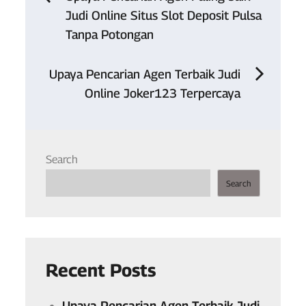
Judi Online Situs Slot Deposit Pulsa
navigation
Tanpa Potongan
Upaya Pencarian Agen Terbaik Judi
Online Joker123 Terpercaya
Search
Search
Recent Posts
Upaya Pencarian Agen Terbaik Judi