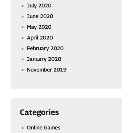
July 2020
June 2020
May 2020
April 2020
February 2020
January 2020
November 2019
Categories
Online Games