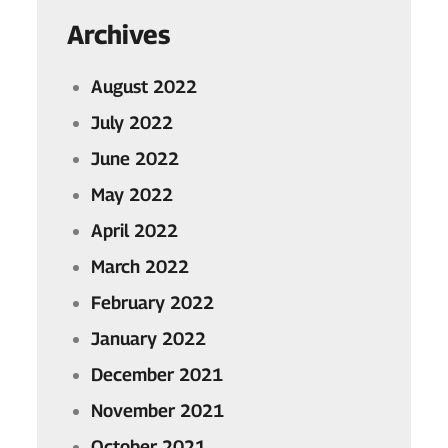
Archives
August 2022
July 2022
June 2022
May 2022
April 2022
March 2022
February 2022
January 2022
December 2021
November 2021
October 2021