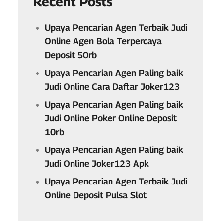
Recent Posts
Upaya Pencarian Agen Terbaik Judi
Online Agen Bola Terpercaya
Deposit 50rb
Upaya Pencarian Agen Paling baik
Judi Online Cara Daftar Joker123
Upaya Pencarian Agen Paling baik
Judi Online Poker Online Deposit
10rb
Upaya Pencarian Agen Paling baik
Judi Online Joker123 Apk
Upaya Pencarian Agen Terbaik Judi
Online Deposit Pulsa Slot