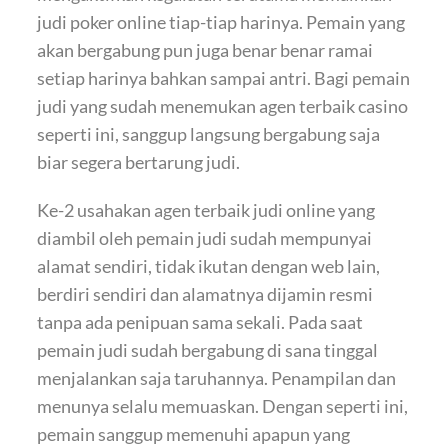
judi poker online tiap-tiap harinya. Pemain yang
akan bergabung pun juga benar benar ramai
setiap harinya bahkan sampai antri. Bagi pemain
judi yang sudah menemukan agen terbaik casino
seperti ini, sanggup langsung bergabung saja
biar segera bertarung judi.
Ke-2 usahakan agen terbaik judi online yang
diambil oleh pemain judi sudah mempunyai
alamat sendiri, tidak ikutan dengan web lain,
berdiri sendiri dan alamatnya dijamin resmi
tanpa ada penipuan sama sekali. Pada saat
pemain judi sudah bergabung di sana tinggal
menjalankan saja taruhannya. Penampilan dan
menunya selalu memuaskan. Dengan seperti ini,
pemain sanggup memenuhi apapun yang