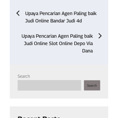
Post
Upaya Pencarian Agen Paling baik
Judi Online Bandar Judi 4d
navigation
Upaya Pencarian Agen Paling baik
Judi Online Slot Online Depo Via
Dana
Search
Search