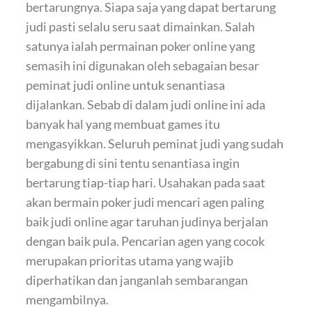
bertarungnya. Siapa saja yang dapat bertarung
judi pasti selalu seru saat dimainkan. Salah
satunya ialah permainan poker online yang
semasih ini digunakan oleh sebagaian besar
peminat judi online untuk senantiasa
dijalankan. Sebab di dalam judi online ini ada
banyak hal yang membuat games itu
mengasyikkan. Seluruh peminat judi yang sudah
bergabung di sini tentu senantiasa ingin
bertarung tiap-tiap hari. Usahakan pada saat
akan bermain poker judi mencari agen paling
baik judi online agar taruhan judinya berjalan
dengan baik pula. Pencarian agen yang cocok
merupakan prioritas utama yang wajib
diperhatikan dan janganlah sembarangan
mengambilnya.