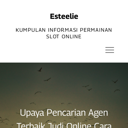
Skip
to
Esteelie
content
KUMPULAN INFORMASI PERMAINAN
SLOT ONLINE
Upaya Pencarian Agen
Terbaik Judi Online Cara