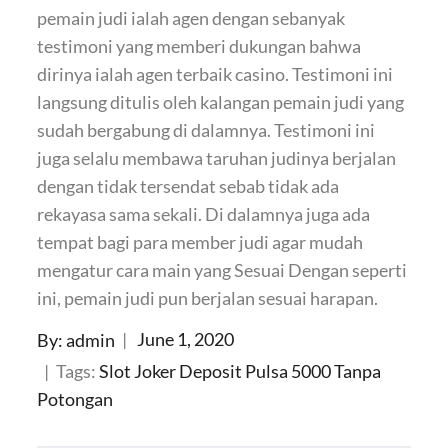
pemain judi ialah agen dengan sebanyak
testimoni yang memberi dukungan bahwa
dirinya ialah agen terbaik casino. Testimoni ini
langsung ditulis oleh kalangan pemain judi yang
sudah bergabung di dalamnya. Testimoni ini
juga selalu membawa taruhan judinya berjalan
dengan tidak tersendat sebab tidak ada
rekayasa sama sekali. Di dalamnya juga ada
tempat bagi para member judi agar mudah
mengatur cara main yang Sesuai Dengan seperti
ini, pemain judi pun berjalan sesuai harapan.
Posted
June 1, 2020
By:
admin
on
Tags:
Slot Joker Deposit Pulsa 5000 Tanpa
Potongan