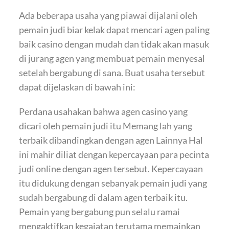
Ada beberapa usaha yang piawai dijalani oleh
pemain judi biar kelak dapat mencari agen paling
baik casino dengan mudah dan tidak akan masuk
di jurang agen yang membuat pemain menyesal
setelah bergabung di sana. Buat usaha tersebut
dapat dijelaskan di bawah ini:
Perdana usahakan bahwa agen casino yang
dicari oleh pemain judi itu Memang lah yang
terbaik dibandingkan dengan agen Lainnya Hal
ini mahir diliat dengan kepercayaan para pecinta
judi online dengan agen tersebut. Kepercayaan
itu didukung dengan sebanyak pemain judi yang
sudah bergabung di dalam agen terbaik itu.
Pemain yang bergabung pun selalu ramai
mengaktifkan kegaiatan terutama memainkan