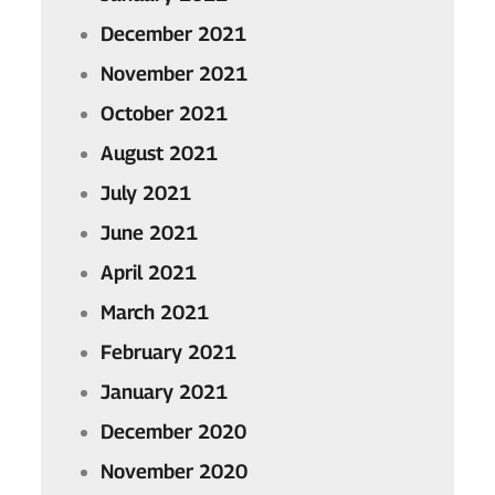
December 2021
November 2021
October 2021
August 2021
July 2021
June 2021
April 2021
March 2021
February 2021
January 2021
December 2020
November 2020