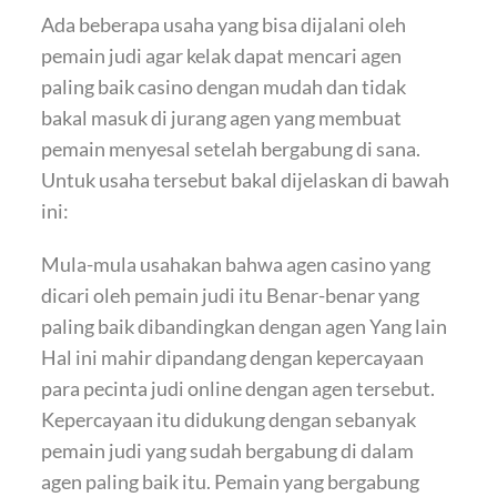
Ada beberapa usaha yang bisa dijalani oleh
pemain judi agar kelak dapat mencari agen
paling baik casino dengan mudah dan tidak
bakal masuk di jurang agen yang membuat
pemain menyesal setelah bergabung di sana.
Untuk usaha tersebut bakal dijelaskan di bawah
ini:
Mula-mula usahakan bahwa agen casino yang
dicari oleh pemain judi itu Benar-benar yang
paling baik dibandingkan dengan agen Yang lain
Hal ini mahir dipandang dengan kepercayaan
para pecinta judi online dengan agen tersebut.
Kepercayaan itu didukung dengan sebanyak
pemain judi yang sudah bergabung di dalam
agen paling baik itu. Pemain yang bergabung