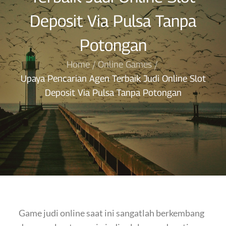
Deposit Via Pulsa Tanpa
Potongan
Home
Online Games
Upaya Pencarian Agen Terbaik Judi Online Slot
Deposit Via Pulsa Tanpa Potongan
Game judi online saat ini sangatlah berkembang