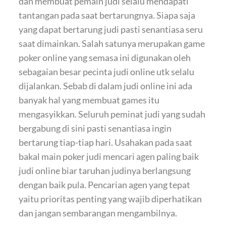
dan membuat pemain judi selalu mendapati
tantangan pada saat bertarungnya. Siapa saja
yang dapat bertarung judi pasti senantiasa seru
saat dimainkan. Salah satunya merupakan game
poker online yang semasa ini digunakan oleh
sebagaian besar pecinta judi online utk selalu
dijalankan. Sebab di dalam judi online ini ada
banyak hal yang membuat games itu
mengasyikkan. Seluruh peminat judi yang sudah
bergabung di sini pasti senantiasa ingin
bertarung tiap-tiap hari. Usahakan pada saat
bakal main poker judi mencari agen paling baik
judi online biar taruhan judinya berlangsung
dengan baik pula. Pencarian agen yang tepat
yaitu prioritas penting yang wajib diperhatikan
dan jangan sembarangan mengambilnya.