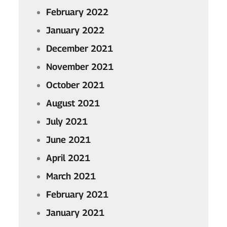
February 2022
January 2022
December 2021
November 2021
October 2021
August 2021
July 2021
June 2021
April 2021
March 2021
February 2021
January 2021