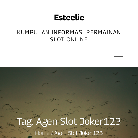
Skip
to
Esteelie
content
KUMPULAN INFORMASI PERMAINAN
SLOT ONLINE
Tag:
Agen Slot Joker123
Home
Agen Slot Joker123