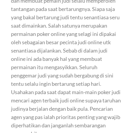
dan membuat pemain judi selalu memperoleh
tantangan pada saat bertarungnya. Siapa saja
yang bakal bertarung judi tentu senantiasa seru
saat dimainkan. Salah satunya merupakan
permainan poker online yang selagi ini dipakai
oleh sebagaian besar pecinta judi online utk
senantiasa dijalankan. Sebab di dalam judi
online ini ada banyak hal yang membuat
permainan itu mengasyikkan. Seluruh
penggemar judi yang sudah bergabung di sini
tentu selalu ingin bertarung setiap hari.
Usahakan pada saat dapat main-main poker judi
mencari agen terbaik judi online supaya taruhan
judinya berjalan dengan baik pula. Pencarian
agen yang pas ialah prioritas penting yang wajib
diperhatikan dan janganlah sembarangan