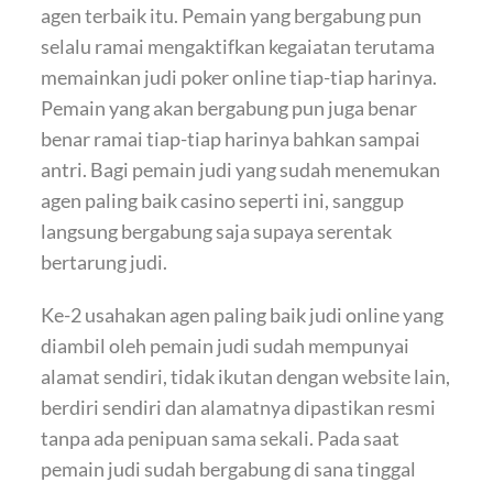
agen terbaik itu. Pemain yang bergabung pun
selalu ramai mengaktifkan kegaiatan terutama
memainkan judi poker online tiap-tiap harinya.
Pemain yang akan bergabung pun juga benar
benar ramai tiap-tiap harinya bahkan sampai
antri. Bagi pemain judi yang sudah menemukan
agen paling baik casino seperti ini, sanggup
langsung bergabung saja supaya serentak
bertarung judi.
Ke-2 usahakan agen paling baik judi online yang
diambil oleh pemain judi sudah mempunyai
alamat sendiri, tidak ikutan dengan website lain,
berdiri sendiri dan alamatnya dipastikan resmi
tanpa ada penipuan sama sekali. Pada saat
pemain judi sudah bergabung di sana tinggal