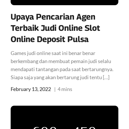
Upaya Pencarian Agen
Terbaik Judi Online Slot
Online Deposit Pulsa
Games judi online saat ini benar benar
berkembang dan membuat pemain judi selalu
mendapati tantangan pada saat bertarungnya.
Siapa saja yang akan bertarung judi tentu […]
Posted
February 13, 2022
4 mins
on