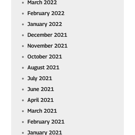
March 2022
February 2022
January 2022
December 2021
November 2021
October 2021
August 2021
July 2021
June 2021
April 2021
March 2021
February 2021
January 2021