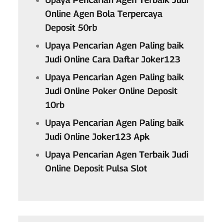
Online Agen Bola Terpercaya
Deposit 50rb
Upaya Pencarian Agen Paling baik
Judi Online Cara Daftar Joker123
Upaya Pencarian Agen Paling baik
Judi Online Poker Online Deposit
10rb
Upaya Pencarian Agen Paling baik
Judi Online Joker123 Apk
Upaya Pencarian Agen Terbaik Judi
Online Deposit Pulsa Slot