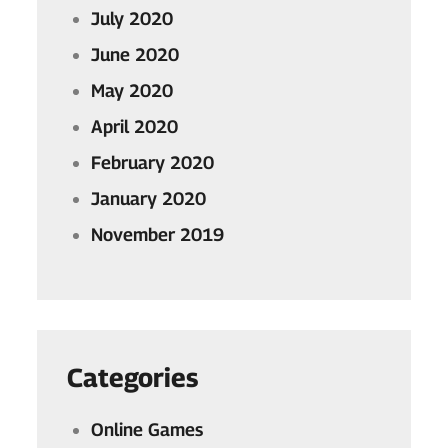
July 2020
June 2020
May 2020
April 2020
February 2020
January 2020
November 2019
Categories
Online Games