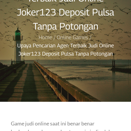
Joker123 Deposit Pulsa
Tanpa Potongan
Home
Online Games
Upaya Pencarian Agen Terbaik Judi Online
Joker123 Deposit Pulsa Tanpa Potongan
Game judi online saat ini benar benar