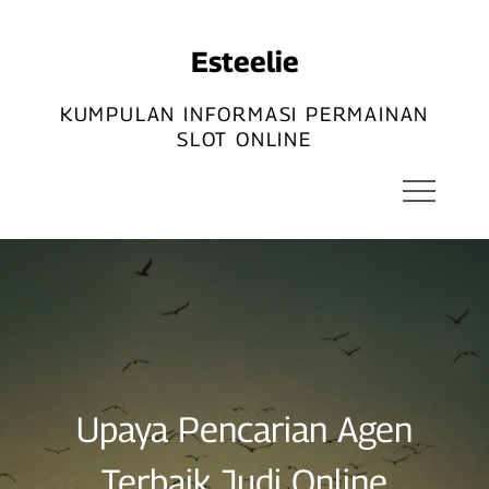
Skip
to
Esteelie
content
KUMPULAN INFORMASI PERMAINAN
SLOT ONLINE
Upaya Pencarian Agen
Terbaik Judi Online