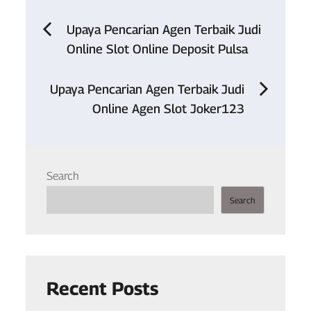
Post
Upaya Pencarian Agen Terbaik Judi
Online Slot Online Deposit Pulsa
navigation
Upaya Pencarian Agen Terbaik Judi
Online Agen Slot Joker123
Search
Search
Recent Posts