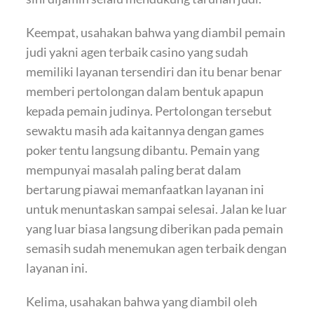
Keempat, usahakan bahwa yang diambil pemain
judi yakni agen terbaik casino yang sudah
memiliki layanan tersendiri dan itu benar benar
memberi pertolongan dalam bentuk apapun
kepada pemain judinya. Pertolongan tersebut
sewaktu masih ada kaitannya dengan games
poker tentu langsung dibantu. Pemain yang
mempunyai masalah paling berat dalam
bertarung piawai memanfaatkan layanan ini
untuk menuntaskan sampai selesai. Jalan ke luar
yang luar biasa langsung diberikan pada pemain
semasih sudah menemukan agen terbaik dengan
layanan ini.
Kelima, usahakan bahwa yang diambil oleh