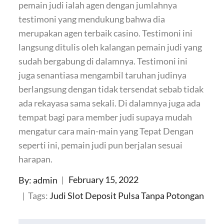
pemain judi ialah agen dengan jumlahnya
testimoni yang mendukung bahwa dia
merupakan agen terbaik casino. Testimoni ini
langsung ditulis oleh kalangan pemain judi yang
sudah bergabung di dalamnya. Testimoni ini
juga senantiasa mengambil taruhan judinya
berlangsung dengan tidak tersendat sebab tidak
ada rekayasa sama sekali. Di dalamnya juga ada
tempat bagi para member judi supaya mudah
mengatur cara main-main yang Tepat Dengan
seperti ini, pemain judi pun berjalan sesuai
harapan.
Posted
February 15, 2022
By:
admin
on
Tags:
Judi Slot Deposit Pulsa Tanpa Potongan