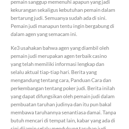
pemain sanggup memenuhi apapun yang jadi
kekurangan sekaligus kebutuhan pemain dalam
bertarung judi. Semuanya sudah ada di sini.
Pemain judi manapun tentu ingin bergabung di
dalam agen yang semacam ini.
Ke3 usahakan bahwa agen yang diambil oleh
pemain judi merupakan agen terbaik casino
yang telah memiliki informasi lengkap dan
selalu aktual tiap-tiap hari. Berita yang
mengandung tentang cara, Panduan Cara dan
perkembangan tentang poker judi. Berita inilah
yang dapat difungsikan oleh pemain judi dalam
pembuatan taruhan judinya dan itu pun bakal
membawa taruhannya senantiasa damai. Tanpa
butuh mencari di tempat lain, kabar yang ada di
sini dijamin selalu mendukung taruhan judi.